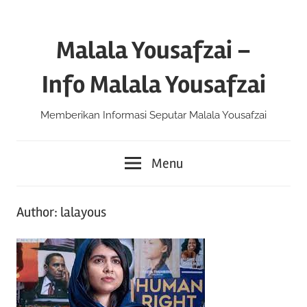
Skip
to
Malala Yousafzai –
content
Info Malala Yousafzai
Memberikan Informasi Seputar Malala Yousafzai
Menu
Author:
lalayous