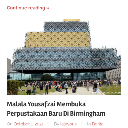
Continue reading
Malala Yousafzai Membuka
Perpustakaan Baru Di Birmingham
On
October 1, 2021
By
lalayous
In
Berita
,