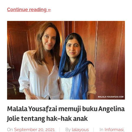
Continue reading
Malala Yousafzai memuji buku Angelina
Jolie tentang hak-hak anak
On
September 20, 2021
By
lalayous
In
Informasi
,