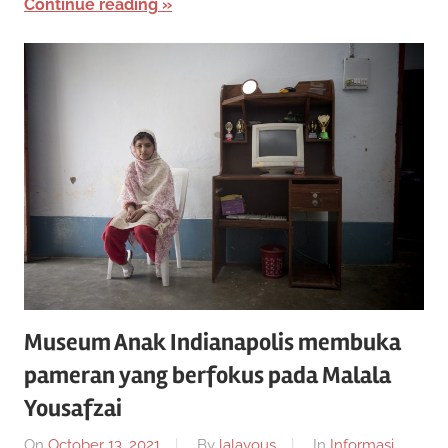
Continue reading
Museum Anak Indianapolis membuka
pameran yang berfokus pada Malala
Yousafzai
On
October 13, 2021
By
lalayous
In
Informasi
,