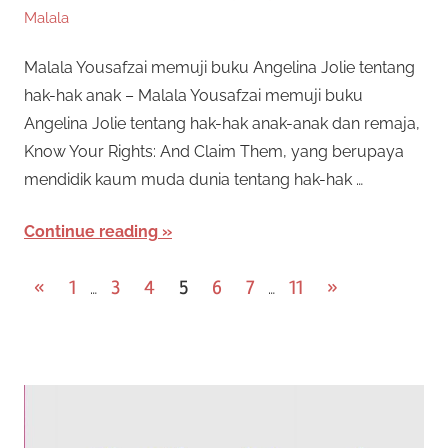
Malala
Malala Yousafzai memuji buku Angelina Jolie tentang
hak-hak anak – Malala Yousafzai memuji buku
Angelina Jolie tentang hak-hak anak-anak dan remaja,
Know Your Rights: And Claim Them, yang berupaya
mendidik kaum muda dunia tentang hak-hak …
Continue reading
Posts
Previous
Next
«
1
3
4
5
6
7
11
»
…
…
Posts
Posts
navigation