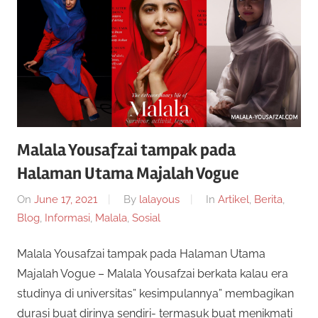
Malala Yousafzai tampak pada
Halaman Utama Majalah Vogue
On
June 17, 2021
By
lalayous
In
Artikel
,
Berita
,
Blog
,
Informasi
,
Malala
,
Sosial
Malala Yousafzai tampak pada Halaman Utama
Majalah Vogue – Malala Yousafzai berkata kalau era
studinya di universitas” kesimpulannya” membagikan
durasi buat dirinya sendiri- termasuk buat menikmati