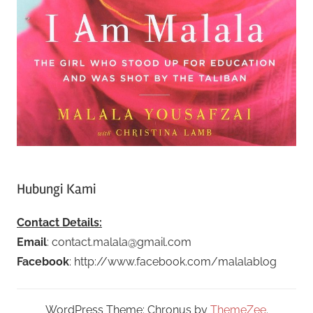
Hubungi Kami
Contact Details:
Email
: contact.malala@gmail.com
Facebook
: http://www.facebook.com/malalablog
WordPress Theme: Chronus by
ThemeZee
.