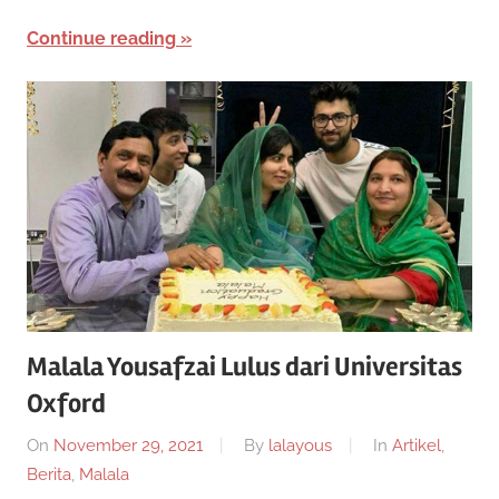
Continue reading
Malala Yousafzai Lulus dari Universitas
Oxford
On
November 29, 2021
By
lalayous
In
Artikel
,
Berita
,
Malala