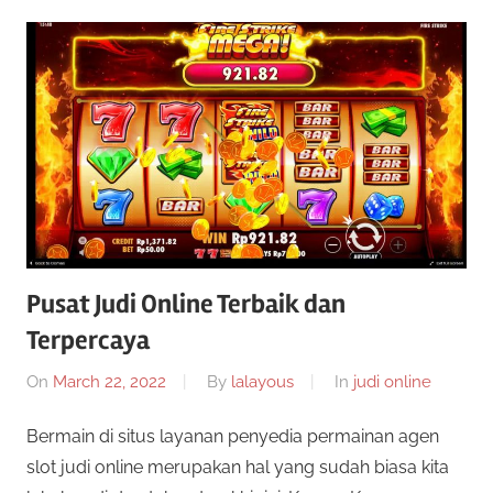
Pusat Judi Online Terbaik dan
Terpercaya
On
March 22, 2022
By
lalayous
In
judi online
Bermain di situs layanan penyedia permainan agen
slot judi online merupakan hal yang sudah biasa kita