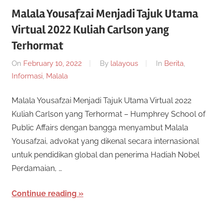
Malala Yousafzai Menjadi Tajuk Utama
Virtual 2022 Kuliah Carlson yang
Terhormat
On
February 10, 2022
By
lalayous
In
Berita
,
Informasi
,
Malala
Malala Yousafzai Menjadi Tajuk Utama Virtual 2022
Kuliah Carlson yang Terhormat – Humphrey School of
Public Affairs dengan bangga menyambut Malala
Yousafzai, advokat yang dikenal secara internasional
untuk pendidikan global dan penerima Hadiah Nobel
Perdamaian, …
Continue reading