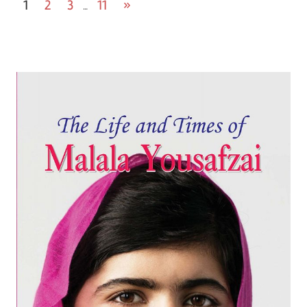
Posts
Next
1
2
3
11
»
…
Posts
navigation