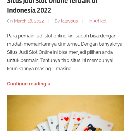
Situs Judi Slot Online Terbaik di
Indonesia 2022
On
March 18, 2022
By
lalayous
In
Artikel
Para pemain judi slot online kini sudah bisa dengan
mudah memainkannya di internet. Dengan banyaknya
Situs Judi Slot Online ini bisa menjadi pilihan anda
untuk bermain. Tentunya tiap situs ini mempunyai
keunikannya masing – masing. …
Continue reading