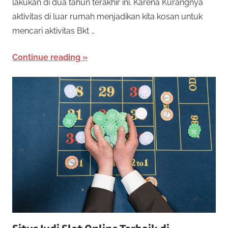
lakukan di dua tahun terakhir ini. Karena Kurangnya
aktivitas di luar rumah menjadikan kita kosan untuk
mencari aktivitas Bkt …
Continue reading