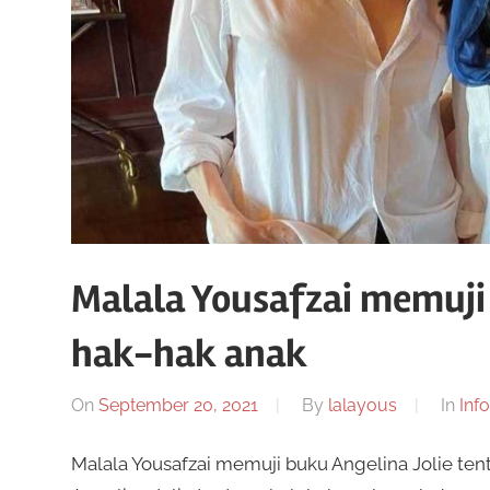
Malala Yousafzai memuji 
hak-hak anak
On
September 20, 2021
By
lalayous
In
Inf
Malala Yousafzai memuji buku Angelina Jolie ten