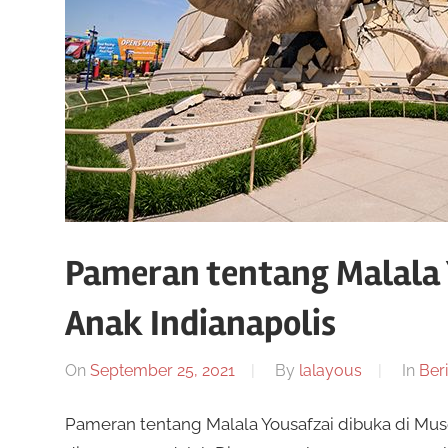
Pameran tentang Malala 
Anak Indianapolis
On
September 25, 2021
By
lalayous
In
Beri
Pameran tentang Malala Yousafzai dibuka di Mu