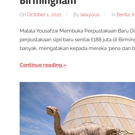
Birmingham
On
October 1, 2021
By
lalayous
In
Berita
,
I
Malala Yousafzai Membuka Perpustakaan Baru D
perpustakaan sipil baru senilai £188 juta di Bir
banyak, mengatakan kepada mereka ‘pena dan bu
Continue reading