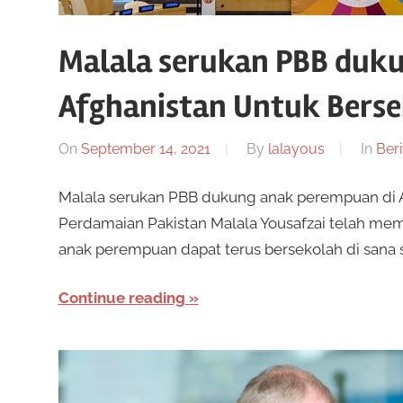
Malala serukan PBB duk
Afghanistan Untuk Bers
On
September 14, 2021
By
lalayous
In
Beri
Malala serukan PBB dukung anak perempuan di A
Perdamaian Pakistan Malala Yousafzai telah 
anak perempuan dapat terus bersekolah di sana s
Continue reading