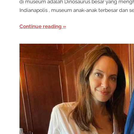
di museum adalah Dinosaurus besar yang men
Indianapolis , museum anak-anak terbesar dan ser
Continue reading