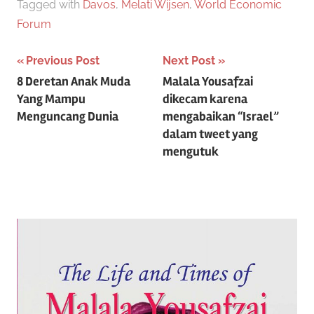
Tagged with
Davos
,
Melati Wijsen
,
World Economic
Forum
Post
Previous Post
Next Post
8 Deretan Anak Muda
Malala Yousafzai
navigation
Yang Mampu
dikecam karena
Menguncang Dunia
mengabaikan “Israel”
dalam tweet yang
mengutuk