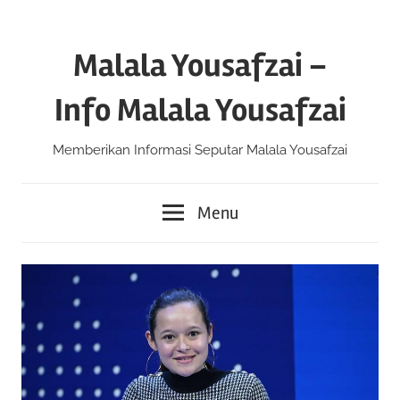
Skip
to
Malala Yousafzai –
content
Info Malala Yousafzai
Memberikan Informasi Seputar Malala Yousafzai
Menu