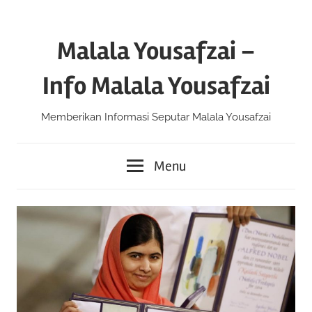
Skip
to
Malala Yousafzai –
content
Info Malala Yousafzai
Memberikan Informasi Seputar Malala Yousafzai
Menu