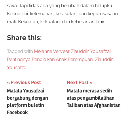
saya. Tapi tidak ada yang berubah dalam hidupku.
Kecuali ini: kelemahan, ketakutan, dan keputusasaan
mati. Kekuatan, kekuatan, dan keberanian lahir.
Share this:
Tagged with
Melanne Verveer Ziauddin Yousafzai
,
Pentingnya Pendidikan Anak Perempuan
,
Ziauddin
Yousafzai
Post
Previous Post
Next Post
Malala Yousafzai
Malala merasa sedih
navigation
bergabung dengan
atas pengambilalihan
platform buletin
Taliban atas Afghanistan
Facebook