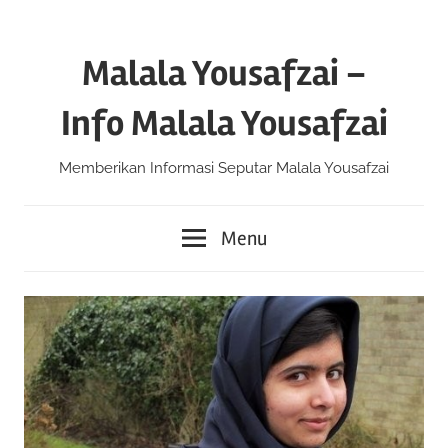
Skip
to
Malala Yousafzai –
content
Info Malala Yousafzai
Memberikan Informasi Seputar Malala Yousafzai
Menu