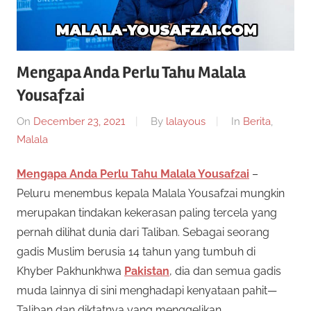
Mengapa Anda Perlu Tahu Malala
Yousafzai
On
December 23, 2021
By
lalayous
In
Berita
,
Malala
Mengapa Anda Perlu Tahu Malala Yousafzai
–
Peluru menembus kepala Malala Yousafzai mungkin
merupakan tindakan kekerasan paling tercela yang
pernah dilihat dunia dari Taliban. Sebagai seorang
gadis Muslim berusia 14 tahun yang tumbuh di
Khyber Pakhunkhwa
Pakistan
, dia dan semua gadis
muda lainnya di sini menghadapi kenyataan pahit—
Taliban dan diktatnya yang menggelikan.