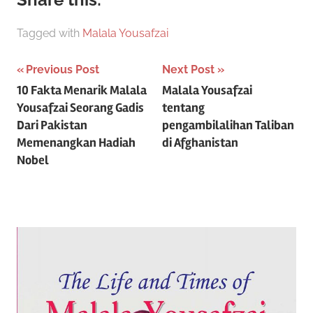
Tagged with
Malala Yousafzai
Post
Previous Post
Next Post
10 Fakta Menarik Malala
Malala Yousafzai
navigation
Yousafzai Seorang Gadis
tentang
Dari Pakistan
pengambilalihan Taliban
Memenangkan Hadiah
di Afghanistan
Nobel