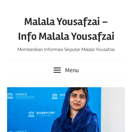
Skip
to
Malala Yousafzai –
content
Info Malala Yousafzai
Memberikan Informasi Seputar Malala Yousafzai
Menu