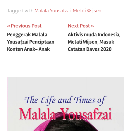
Tagged with
Malala Yousafzai
,
Melati Wijsen
Post
Previous Post
Next Post
Penggerak Malala
Aktivis muda Indonesia,
navigation
Yousafzai Penciptaan
Melati Wijsen, Masuk
Konten Anak- Anak
Catatan Davos 2020