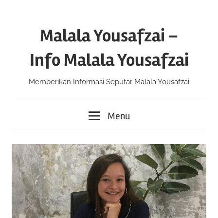
Skip
to
Malala Yousafzai –
content
Info Malala Yousafzai
Memberikan Informasi Seputar Malala Yousafzai
Menu