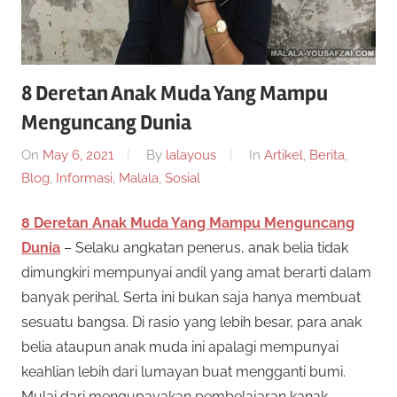
8 Deretan Anak Muda Yang Mampu
Menguncang Dunia
On
May 6, 2021
By
lalayous
In
Artikel
,
Berita
,
Blog
,
Informasi
,
Malala
,
Sosial
8 Deretan Anak Muda Yang Mampu Menguncang
Dunia
– Selaku angkatan penerus, anak belia tidak
dimungkiri mempunyai andil yang amat berarti dalam
banyak perihal. Serta ini bukan saja hanya membuat
sesuatu bangsa. Di rasio yang lebih besar, para anak
belia ataupun anak muda ini apalagi mempunyai
keahlian lebih dari lumayan buat mengganti bumi.
Mulai dari mengupayakan pembelajaran kanak-