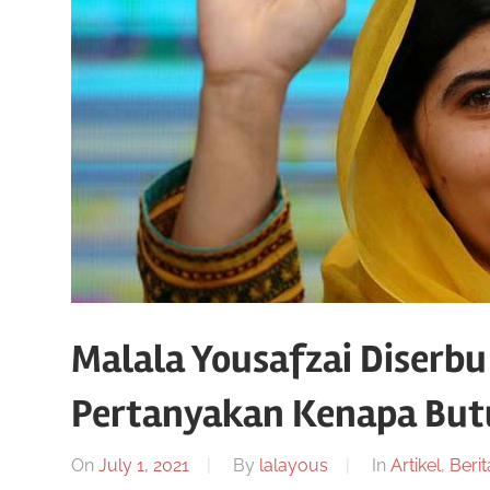
Malala Yousafzai Diserbu 
Pertanyakan Kenapa But
On
July 1, 2021
By
lalayous
In
Artikel
,
Berit