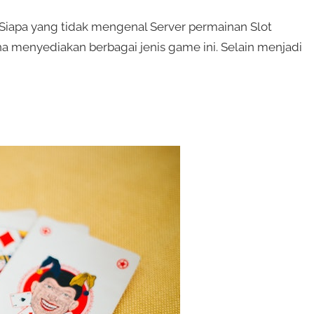
Siapa yang tidak mengenal Server permainan Slot
ena menyediakan berbagai jenis game ini. Selain menjadi