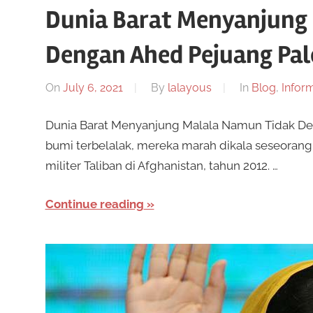
Dunia Barat Menyanjung
Dengan Ahed Pejuang Pal
On
July 6, 2021
By
lalayous
In
Blog
,
Infor
Dunia Barat Menyanjung Malala Namun Tidak Den
bumi terbelalak, mereka marah dikala seseorang
militer Taliban di Afghanistan, tahun 2012. …
Continue reading