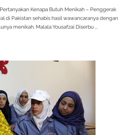
is Pertanyakan Kenapa Butuh Menikah – Penggerak
al di Pakistan sehabis hasil wawancaranya dengan
nya menikah. Malala Yousafzai Diserbu …