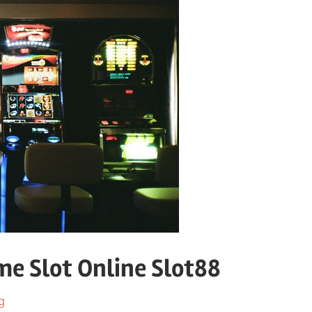
 Slot Online Slot88
g