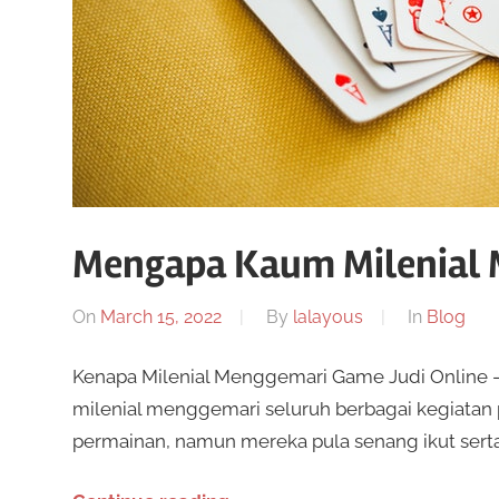
Mengapa Kaum Milenial 
On
March 15, 2022
By
lalayous
In
Blog
Kenapa Milenial Menggemari Game Judi Online 
milenial menggemari seluruh berbagai kegiatan
permainan, namun mereka pula senang ikut serta