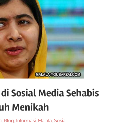
di Sosial Media Sehabis
uh Menikah
a
,
Blog
,
Informasi
,
Malala
,
Sosial