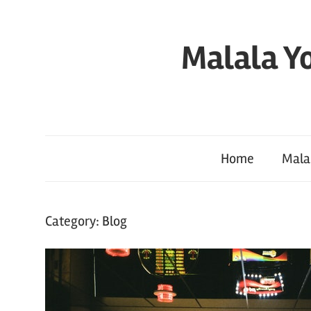
Skip
to
Malala Yo
content
Home
Mala
Category:
Blog