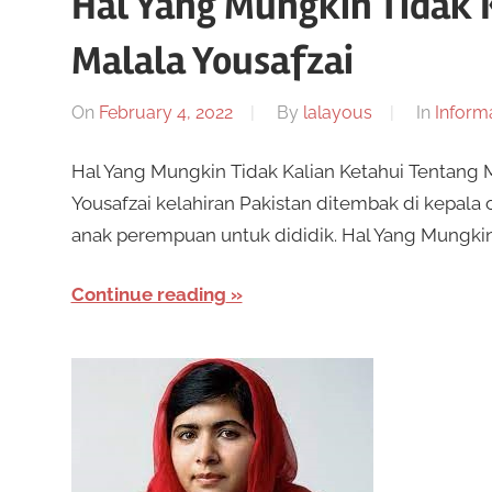
Hal Yang Mungkin Tidak 
Malala Yousafzai
On
February 4, 2022
By
lalayous
In
Inform
Hal Yang Mungkin Tidak Kalian Ketahui Tentang 
Yousafzai kelahiran Pakistan ditembak di kepal
anak perempuan untuk dididik. Hal Yang Mungkin
Continue reading