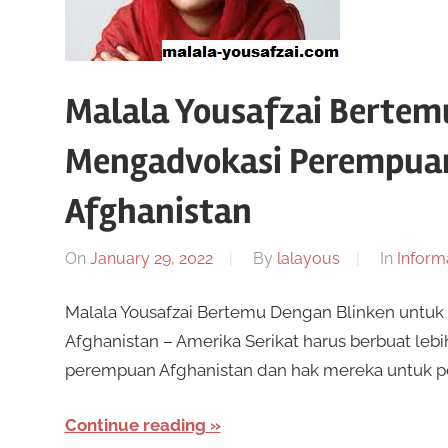
Malala Yousafzai Bertem
Mengadvokasi Perempuan
Afghanistan
On
January 29, 2022
By
lalayous
In
Inform
Malala Yousafzai Bertemu Dengan Blinken unt
Afghanistan – Amerika Serikat harus berbuat l
perempuan Afghanistan dan hak mereka untuk pen
Continue reading