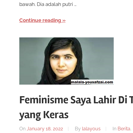
bawah. Dia adalah putri …
Continue reading
Feminisme Saya Lahir Di
yang Keras
On
January 18, 2022
By
lalayous
In
Berita
,