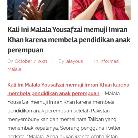
Kali Ini Malala Yousafzai memuji Imran
Khan karena membela pendidikan anak
perempuan
On
October 7, 2021
By
lalayous
In
Informasi
,
Malala
Kali Ini Malala Yousafzai memuji Imran Khan karena
membela pendidikan anak perempuan
– Malala
Yousafzai memuji Imran Khan karena membela
pendidikan anak perempuan setelah Pakistan
menyembunyikan dan memelihara Taliban yang
menembak kepalanya. Seorang pengguna Twitter
berkata, “Malala, Anda bukan wanita Afghanistan,