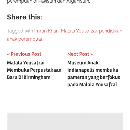
perempuan di Pakistan dan Afganistan.
Share this:
Tagged with
Imran Khan
,
Malala Yousafzai
,
pendidikan
anak perempuan
Post
Previous Post
Next Post
Malala Yousafzai
Museum Anak
navigation
Membuka Perpustakaan
Indianapolis membuka
Baru Di Birmingham
pameran yang berfokus
pada Malala Yousafzai