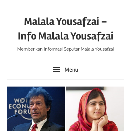
Skip
to
Malala Yousafzai –
content
Info Malala Yousafzai
Memberikan Informasi Seputar Malala Yousafzai
Menu