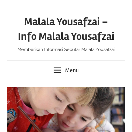
Skip
to
Malala Yousafzai –
content
Info Malala Yousafzai
Memberikan Informasi Seputar Malala Yousafzai
Menu