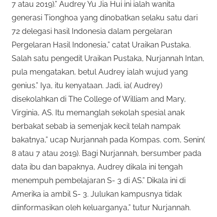
7 atau 2019).” Audrey Yu Jia Hui ini ialah wanita
generasi Tionghoa yang dinobatkan selaku satu dari
72 delegasi hasil Indonesia dalam pergelaran
Pergelaran Hasil Indonesia,” catat Uraikan Pustaka.
Salah satu pengedit Uraikan Pustaka, Nurjannah Intan,
pula mengatakan, betul Audrey ialah wujud yang
genius.” Iya, itu kenyataan. Jadi, ia( Audrey)
disekolahkan di The College of William and Mary,
Virginia, AS. Itu memanglah sekolah spesial anak
berbakat sebab ia semenjak kecil telah nampak
bakatnya,” ucap Nurjannah pada Kompas. com, Senin(
8 atau 7 atau 2019). Bagi Nurjannah, bersumber pada
data ibu dan bapaknya, Audrey dikala ini tengah
menempuh pembelajaran S- 3 di AS.” Dikala ini di
Amerika ia ambil S- 3. Julukan kampusnya tidak
diinformasikan oleh keluarganya,” tutur Nurjannah.