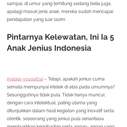
sampai, di umur yang terhitung sedang belia juga,
apalagi masuk jenis anak, mereka sudah mencapai
pendapatan yang luar lazim.
Pintarnya Kelewatan, Ini Ia 5
Anak Jenius Indonesia
malala-yousafzai
– Tetapi, apakah jenius cuma
semata mempunyai intelek di atas pada umumnya?
Sesungguhnya tidak pula. Tidak hanya muncul
dengan cara intelektual, paling utama yang
ditunjukkan dalam hasil kegiatan yang inovatif serta
otentik, seseorang yang jenius pula senantiasa
membuktikan kepribadian serta angan- angan yang