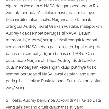
diperoleh kegiatan di NASA dengan pendapatan Rp
200 juta per bulan,” catat@nithasist dalam twitnya.
Data ini ditentukan hoaks. Nurjannah serta pihak
orangtua Audrey, lewat Uraikan Pustaka, melaporkan,
Audrey tidak sempat bertugas di NASA.” Dalam
memoar, ia( Audrey) serupa sekali enggak terdapat
kegiatan di NASA sebab passion ia terdapat di aspek
bahasa. Ia sempat jadi juru bahasa di PBB di Cina
pula,” ucap Nurjannah. Papa Audrey, Budi Loekito
pula membagikan keterangan kalau putrinya tidak
sempat bertugas di NASA lewat catatan langsung
pada pihak Uraikan Pustaka pada Senin( 8 atau 7 atau
2019) siang.
2. Hoaks, Audrey berjumpa Jokowi di KTT G- 20 Data
yang lain, sedang dituliskan@nithasist, yang