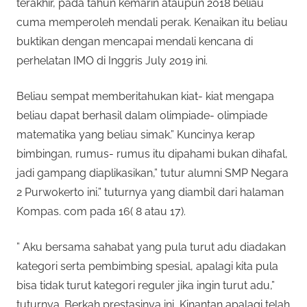
terakhir, pada tahun kemarin ataupun 2018 beliau
cuma memperoleh mendali perak. Kenaikan itu beliau
buktikan dengan mencapai mendali kencana di
perhelatan IMO di Inggris July 2019 ini.
Beliau sempat memberitahukan kiat- kiat mengapa
beliau dapat berhasil dalam olimpiade- olimpiade
matematika yang beliau simak.” Kuncinya kerap
bimbingan, rumus- rumus itu dipahami bukan dihafal,
jadi gampang diaplikasikan,” tutur alumni SMP Negara
2 Purwokerto ini.” tuturnya yang diambil dari halaman
Kompas. com pada 16( 8 atau 17).
” Aku bersama sahabat yang pula turut adu diadakan
kategori serta pembimbing spesial, apalagi kita pula
bisa tidak turut kategori reguler jika ingin turut adu,”
tuturnya. Berkah prestasinya ini, Kinantan apalagi telah