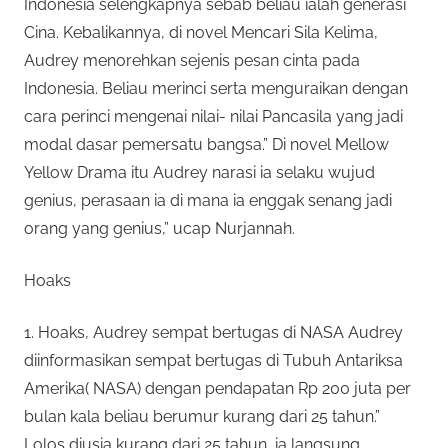
Indonesia selengkapnya sebab beliau ialah generasi
Cina. Kebalikannya, di novel Mencari Sila Kelima,
Audrey menorehkan sejenis pesan cinta pada
Indonesia. Beliau merinci serta menguraikan dengan
cara perinci mengenai nilai- nilai Pancasila yang jadi
modal dasar pemersatu bangsa.” Di novel Mellow
Yellow Drama itu Audrey narasi ia selaku wujud
genius, perasaan ia di mana ia enggak senang jadi
orang yang genius,” ucap Nurjannah.
Hoaks
1. Hoaks, Audrey sempat bertugas di NASA Audrey
diinformasikan sempat bertugas di Tubuh Antariksa
Amerika( NASA) dengan pendapatan Rp 200 juta per
bulan kala beliau berumur kurang dari 25 tahun.”
Lolos diusia kurang dari 25 tahun, ia langsung