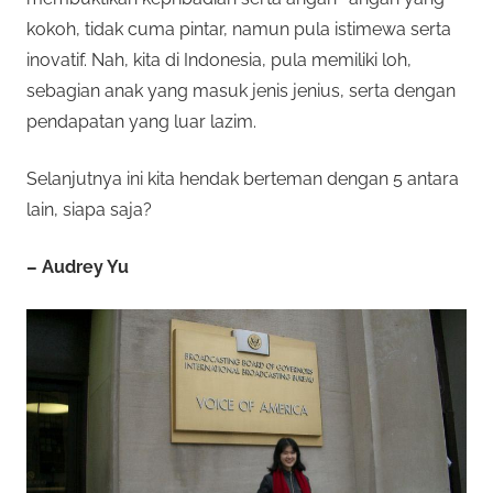
kokoh, tidak cuma pintar, namun pula istimewa serta
inovatif. Nah, kita di Indonesia, pula memiliki loh,
sebagian anak yang masuk jenis jenius, serta dengan
pendapatan yang luar lazim.
Selanjutnya ini kita hendak berteman dengan 5 antara
lain, siapa saja?
– Audrey Yu