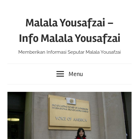
Skip
to
Malala Yousafzai –
content
Info Malala Yousafzai
Memberikan Informasi Seputar Malala Yousafzai
Menu