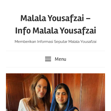
Skip
to
Malala Yousafzai –
content
Info Malala Yousafzai
Memberikan Informasi Seputar Malala Yousafzai
Menu