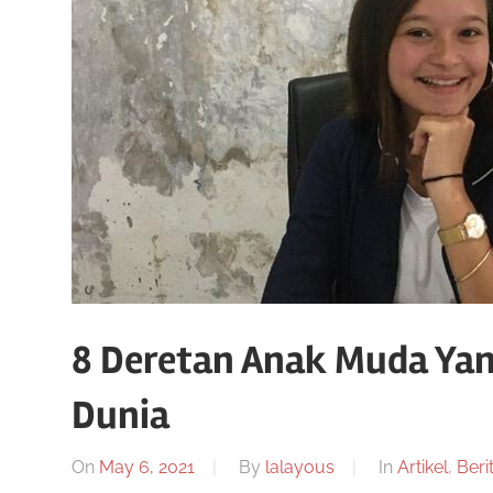
8 Deretan Anak Muda Y
Dunia
On
May 6, 2021
By
lalayous
In
Artikel
,
Beri