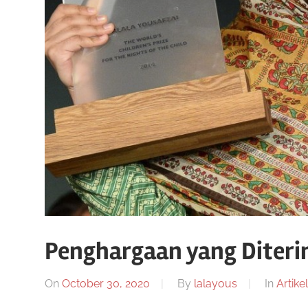
Penghargaan yang Diteri
On
October 30, 2020
By
lalayous
In
Artikel