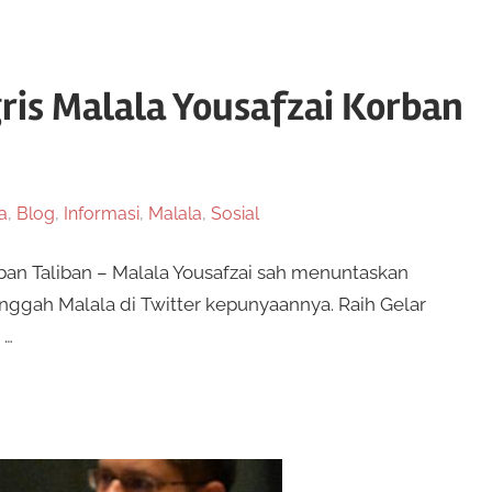
gris Malala Yousafzai Korban
a
,
Blog
,
Informasi
,
Malala
,
Sosial
orban Taliban – Malala Yousafzai sah menuntaskan
iunggah Malala di Twitter kepunyaannya. Raih Gelar
 …