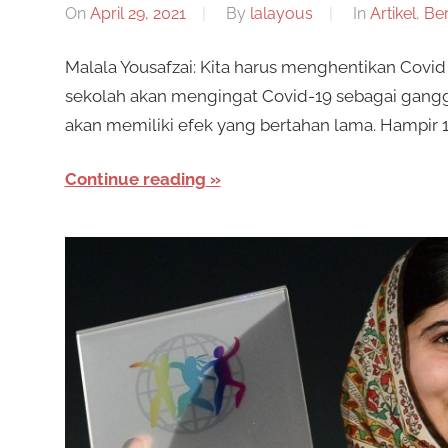
On
April 29, 2021
By
lalayous
In
Artikel
,
Ber
Malala Yousafzai: Kita harus menghentikan Covid
sekolah akan mengingat Covid-19 sebagai gangg
akan memiliki efek yang bertahan lama. Hampir 
Continue reading