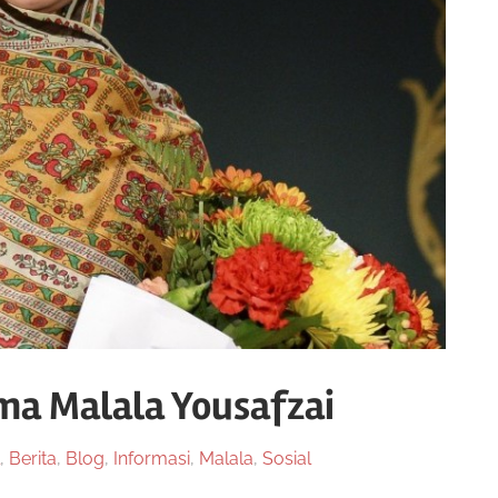
ma Malala Yousafzai
,
Berita
,
Blog
,
Informasi
,
Malala
,
Sosial