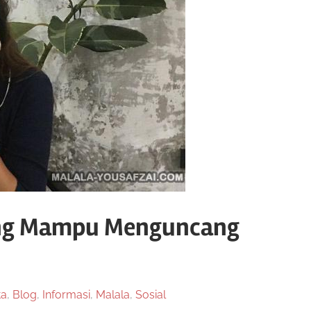
ang Mampu Menguncang
ta
,
Blog
,
Informasi
,
Malala
,
Sosial