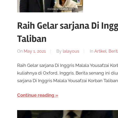
Raih Gelar sarjana Di Ing
Taliban
On
May 1, 2021
By
lalayous
In
Artikel
,
Berit
Raih Gelar sarjana Di Inggris Malala Yousafzai K
kuliahnya di Oxford, Inggris. Berita senang ini d
sarjana Di Inggris Malala Yousafzai Korban Taliban
Continue reading