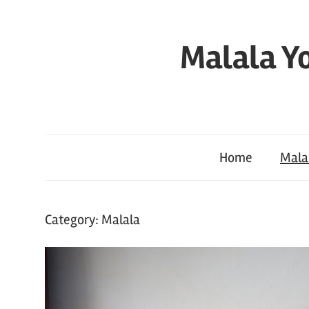
Skip
to
Malala Yo
content
Home
Mala
Category:
Malala