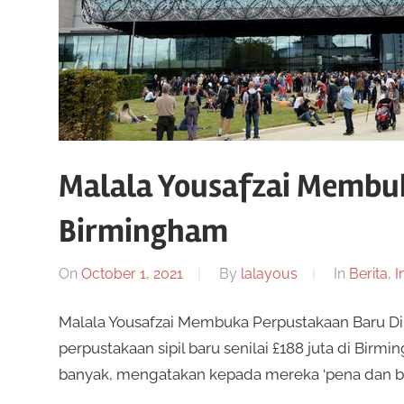
Malala Yousafzai Membu
Birmingham
On
October 1, 2021
By
lalayous
In
Berita
,
I
Malala Yousafzai Membuka Perpustakaan Baru D
perpustakaan sipil baru senilai £188 juta di Bir
banyak, mengatakan kepada mereka ‘pena dan bu