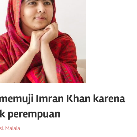
i memuji Imran Khan karena
ak perempuan
si
,
Malala