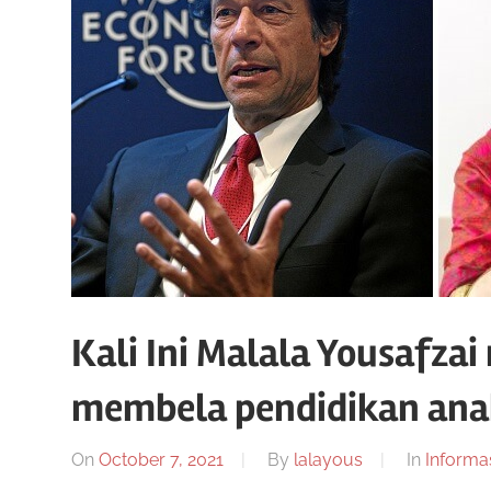
Kali Ini Malala Yousafza
membela pendidikan an
On
October 7, 2021
By
lalayous
In
Informa