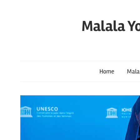
Skip
to
Malala Yo
content
Home
Mala