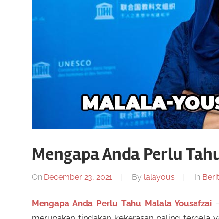
Mengapa Anda Perlu Tahu
On
December 23, 2021
By
lalayous
In
Beri
Mengapa Anda Perlu Tahu Malala Yousafzai
–
merupakan tindakan kekerasan paling tercela ya