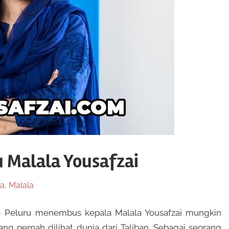
 Malala Yousafzai
ta
,
Malala
 Peluru menembus kepala Malala Yousafzai mungkin
ng pernah dilihat dunia dari Taliban. Sebagai seorang