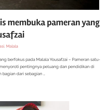
lis membuka pameran yang
usafzai
asi
,
Malala
g berfokus pada Malala Yousafzai – Pameran satu-
menyoroti pentingnya peluang dan pendidikan di
 bagian dari sebagian …