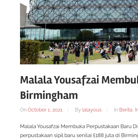
Malala Yousafzai Membu
Birmingham
On
October 1, 2021
By
lalayous
In
Berita
,
I
Malala Yousafzai Membuka Perpustakaan Baru D
perpustakaan sipil baru senilai £188 juta di Bir