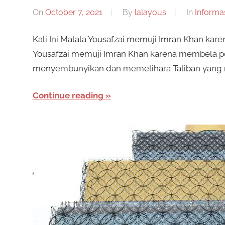
On
October 7, 2021
By
lalayous
In
Informa
Kali Ini Malala Yousafzai memuji Imran Khan ka
Yousafzai memuji Imran Khan karena membela p
menyembunyikan dan memelihara Taliban yang 
Continue reading