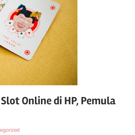
Slot Online di HP, Pemula
egorized