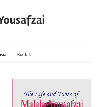
 Yousafzai
sial
Kontak