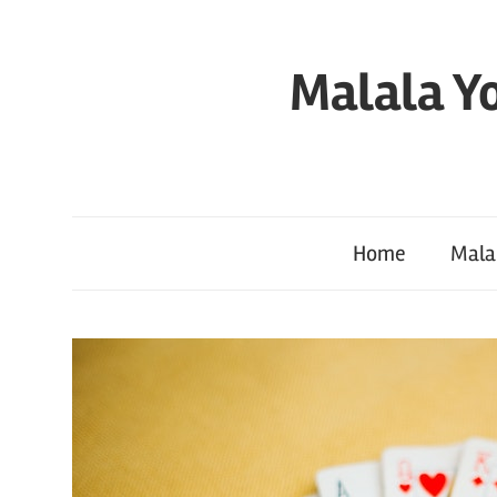
Skip
to
Malala Yo
content
Home
Mala