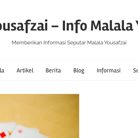
usafzai – Info Malala
Memberikan Informasi Seputar Malala Yousafzai
la
Artikel
Berita
Blog
Informasi
So