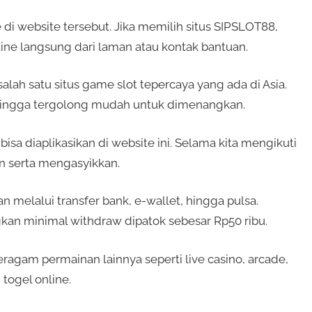
 di website tersebut. Jika memilih situs SIPSLOT88,
nline langsung dari laman atau kontak bantuan.
lah satu situs game slot tepercaya yang ada di Asia.
sehingga tergolong mudah untuk dimenangkan.
isa diaplikasikan di website ini. Selama kita mengikuti
 serta mengasyikkan.
an melalui transfer bank, e-wallet, hingga pulsa.
kan minimal withdraw dipatok sebesar Rp50 ribu.
agam permainan lainnya seperti live casino, arcade,
 togel online.