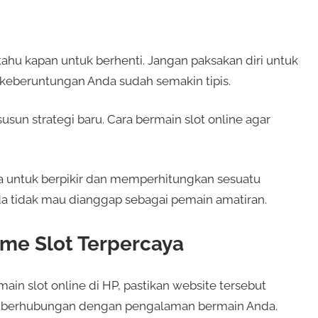
ahu kapan untuk berhenti. Jangan paksakan diri untuk
 keberuntungan Anda sudah semakin tipis.
susun strategi baru. Cara bermain slot online agar
a untuk berpikir dan memperhitungkan sesuatu
nda tidak mau dianggap sebagai pemain amatiran.
ame Slot Terpercaya
n slot online di HP, pastikan website tersebut
bab berhubungan dengan pengalaman bermain Anda.