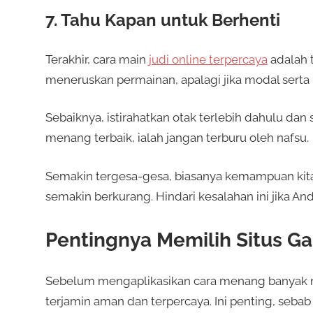
7. Tahu Kapan untuk Berhenti
Terakhir, cara main
judi online terpercaya
adalah t
meneruskan permainan, apalagi jika modal serta
Sebaiknya, istirahatkan otak terlebih dahulu dan 
menang terbaik, ialah jangan terburu oleh nafsu.
Semakin tergesa-gesa, biasanya kemampuan kit
semakin berkurang. Hindari kesalahan ini jika A
Pentingnya Memilih Situs G
Sebelum mengaplikasikan cara menang banyak mai
terjamin aman dan terpercaya. Ini penting, se