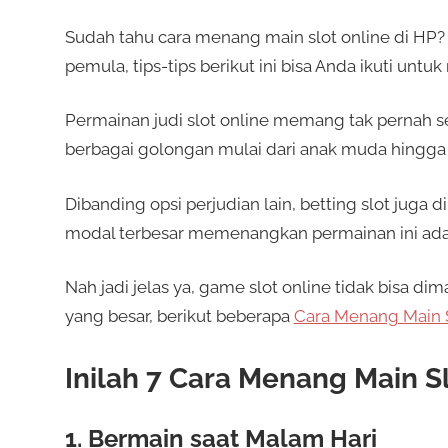
Sudah tahu cara menang main slot online di HP? 
pemula, tips-tips berikut ini bisa Anda ikuti un
Permainan judi slot online memang tak pernah s
berbagai golongan mulai dari anak muda hingga 
Dibanding opsi perjudian lain, betting slot juga 
modal terbesar memenangkan permainan ini adal
Nah jadi jelas ya, game slot online tidak bisa 
yang besar, berikut beberapa
Cara Menang Main S
Inilah 7 Cara Menang Main Sl
1. Bermain saat Malam Hari