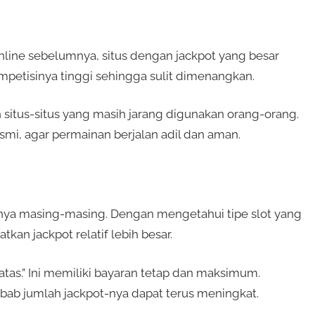
ine sebelumnya, situs dengan jackpot yang besar
ompetisinya tinggi sehingga sulit dimenangkan.
 situs-situs yang masih jarang digunakan orang-orang.
esmi, agar permainan berjalan adil dan aman.
knya masing-masing. Dengan mengetahui tipe slot yang
n jackpot relatif lebih besar.
atas.” Ini memiliki bayaran tetap dan maksimum.
ebab jumlah jackpot-nya dapat terus meningkat.