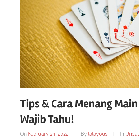
Tips & Cara Menang Main 
Wajib Tahu!
On
February 24, 2022
By
lalayous
In
Uncat