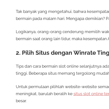
Tak banyak yang mengetahui, bahwa kesempatan
bermain pada malam hari. Mengapa demikian? Pasal
Logikanya, orang-orang cenderung memilih wakt
bermain saat orang lain tidur, maka kesempatan
2. Pilih Situs dengan Winrate Ting
Tips dan cara bermain slot online selanjutnya ad
tinggi. Beberapa situs memang tergolong mudah
Untuk permulaan pilihlah website-website sem
meningkat, barulah beralih ke
situs slot online t
besar.