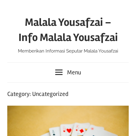
Skip
to
Malala Yousafzai –
content
Info Malala Yousafzai
Memberikan Informasi Seputar Malala Yousafzai
Menu
Category:
Uncategorized